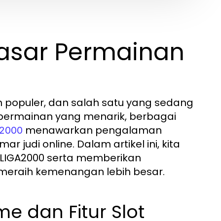
sar Permainan
in populer, dan salah satu yang sedang
permainan yang menarik, berbagai
menawarkan pengalaman
2000
udi online. Dalam artikel ini, kita
LIGA2000 serta memberikan
meraih kemenangan lebih besar.
 dan Fitur Slot