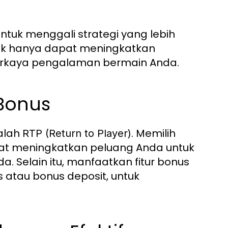
tuk menggali strategi yang lebih
idak hanya dapat meningkatkan
erkaya pengalaman bermain Anda.
 Bonus
dalah
. Memilih
RTP (Return to Player)
at meningkatkan peluang Anda untuk
 Selain itu, manfaatkan fitur bonus
is atau bonus deposit, untuk