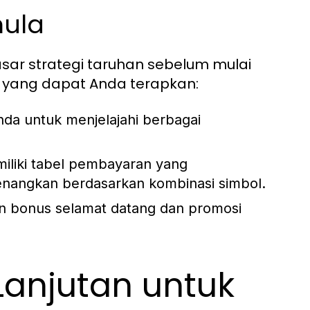
mula
ar strategi taruhan sebelum mulai
r yang dapat Anda terapkan:
da untuk menjelajahi berbagai
iliki tabel pembayaran yang
nangkan berdasarkan kombinasi simbol.
 bonus selamat datang dan promosi
 Lanjutan untuk