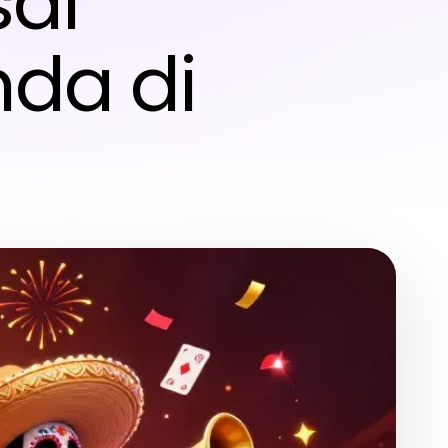
sai
nda di