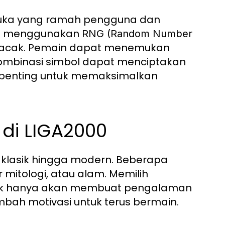
muka yang ramah pengguna dan
lot menggunakan
RNG (Random Number
n acak. Pemain dapat menemukan
kombinasi simbol dapat menciptakan
penting untuk memaksimalkan
di LIGA2000
klasik hingga modern. Beberapa
r mitologi, atau alam. Memilih
dak hanya akan membuat pengalaman
bah motivasi untuk terus bermain.