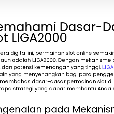
emahami Dasar-Da
ot LIGA2000
era digital ini, permainan slot online semak
daun adalah
. Dengan mekanisme 
LIGA2000
 dan potensi kemenangan yang tinggi,
LIGA
in yang menyenangkan bagi para penggemar j
membahas dasar-dasar permainan slot di 
apa strategi yang dapat membantu Anda 
ngenalan pada Mekanisme