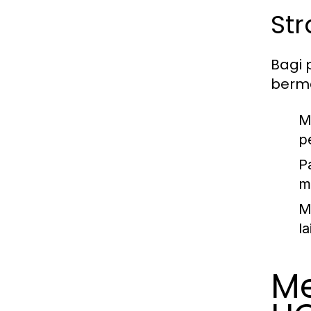
St
Bagi 
berma
M
p
P
m
M
l
Me