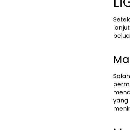
LI
Setel
lanju
pelua
Ma
Salah
perma
menda
yang 
meni