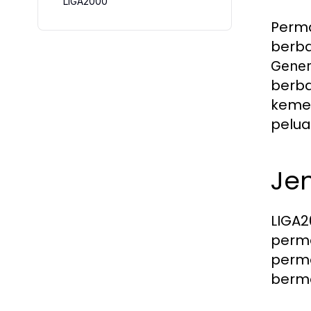
LIGA2000
Perma
berba
Gener
berba
keme
pelu
Je
LIGA2
perma
perm
berma