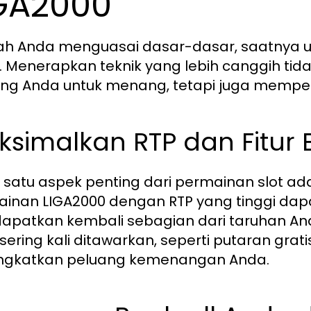
GA2000
ah Anda menguasai dasar-dasar, saatnya un
t. Menerapkan teknik yang lebih canggih t
ng Anda untuk menang, tetapi juga memp
ksimalkan RTP dan Fitur
 satu aspek penting dari permainan slot a
inan LIGA2000 dengan RTP yang tinggi dap
patkan kembali sebagian dari taruhan Anda.
sering kali ditawarkan, seperti putaran grat
ngkatkan peluang kemenangan Anda.