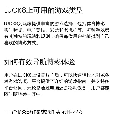
LUCK8上可用的游戏类型
LUCK8为玩家提供丰富的游戏选择，包括体育博彩、
实时赌场、电子竞技、彩票和老虎机等。每种游戏都
有其独特的玩法和规则，确保每位用户都能找到自己
喜欢的博彩方式。
如何有效导航博彩体验
用户在LUCK8上设置账户后，可以快速轻松地浏览各
种游戏选项。平台提供了详细的游戏指南，并支持多
平台访问，无论是通过电脑还是移动设备，用户都能
随时随地参与其中。
LUCK8的赔率和支付比较