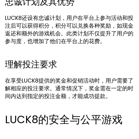
忠诚计划及其优势
LUCK8还设有忠诚计划，用户在平台上参与活动和投
注后可以获得积分，积分可以兑换各种奖励，如现金
返还和额外的游戏机会。此类计划不仅提升了用户的
参与度，也增加了他们在平台上的花费。
理解投注要求
在享受LUCK8提供的奖金和促销活动时，用户需要了
解相应的投注要求。通常情况下，奖金需在一定的时
间内达到指定的投注金额，才能成功提款。
LUCK8的安全与公平游戏