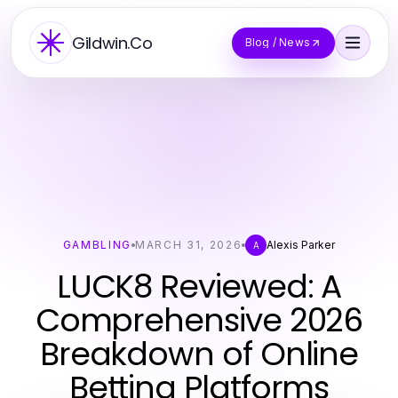
Gildwin.Co
Blog / News
GAMBLING
MARCH 31, 2026
Alexis Parker
A
LUCK8 Reviewed: A
Comprehensive 2026
Breakdown of Online
Betting Platforms