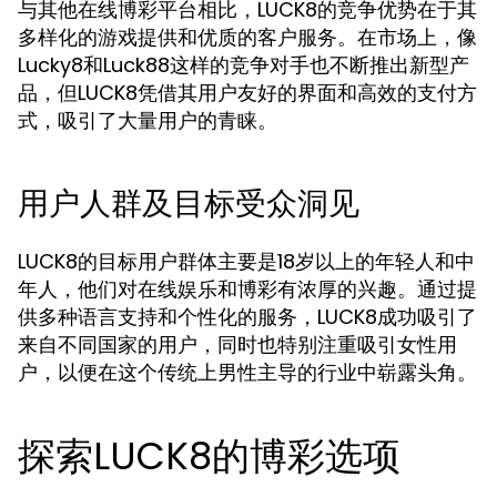
与其他在线博彩平台相比，LUCK8的竞争优势在于其
多样化的游戏提供和优质的客户服务。在市场上，像
Lucky8和Luck88这样的竞争对手也不断推出新型产
品，但LUCK8凭借其用户友好的界面和高效的支付方
式，吸引了大量用户的青睐。
用户人群及目标受众洞见
LUCK8的目标用户群体主要是18岁以上的年轻人和中
年人，他们对在线娱乐和博彩有浓厚的兴趣。通过提
供多种语言支持和个性化的服务，LUCK8成功吸引了
来自不同国家的用户，同时也特别注重吸引女性用
户，以便在这个传统上男性主导的行业中崭露头角。
探索LUCK8的博彩选项