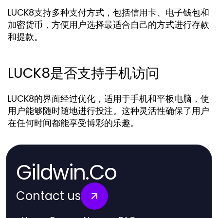
LUCK8支持多种支付方式，包括信用卡、电子钱包和
加密货币，方便用户选择最适合自己的方式进行存款
和提款。
LUCK8是否支持手机访问
LUCK8的界面经过优化，适用于手机和平板电脑，使
用户能够随时随地进行投注。这种灵活性确保了用户
在任何时间都能享受博彩的乐趣。
Gildwin.Co
Contact us