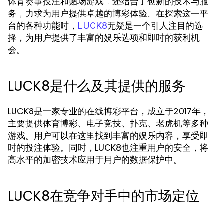
体育赛事投注和赌场游戏，还结合了创新的技术与服
务，力求为用户提供卓越的博彩体验。在探索这一平
台的各种功能时，
无疑是一个引人注目的选
LUCK8
择，为用户提供了丰富的娱乐选项和即时的获利机
会。
LUCK8是什么及其提供的服务
LUCK8是一家专业的在线博彩平台，成立于2017年，
主要提供体育博彩、电子竞技、扑克、老虎机等多种
游戏。用户可以在这里找到丰富的娱乐内容，享受即
时的投注体验。同时，LUCK8也注重用户的安全，将
高水平的加密技术应用于用户的数据保护中。
LUCK8在竞争对手中的市场定位