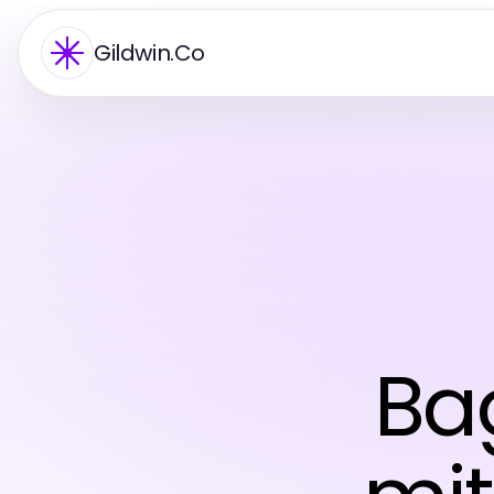
Gildwin.Co
Ba