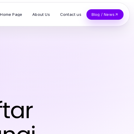
Home Page
About Us
Contact us
Blog / News
tar