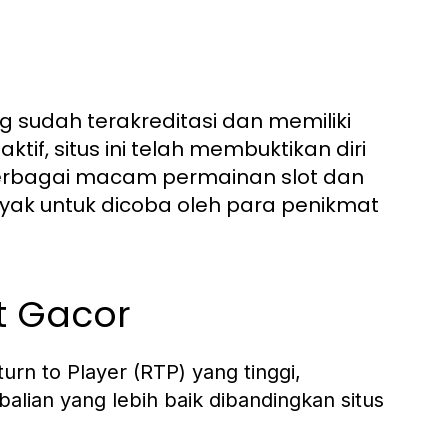
g sudah terakreditasi dan memiliki
ktif, situs ini telah membuktikan diri
berbagai macam permainan slot dan
yak untuk dicoba oleh para penikmat
t Gacor
turn to Player
(RTP) yang tinggi,
ian yang lebih baik dibandingkan situs