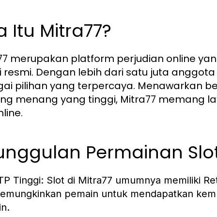
 Itu Mitra77?
77 merupakan platform perjudian online yan
si resmi. Dengan lebih dari satu juta anggota a
ai pilihan yang terpercaya. Menawarkan 
ng menang yang tinggi, Mitra77 memang la
nline.
unggulan Permainan Slo
TP Tinggi:
Slot di Mitra77 umumnya memiliki
Re
emungkinkan pemain untuk mendapatkan kembal
in.