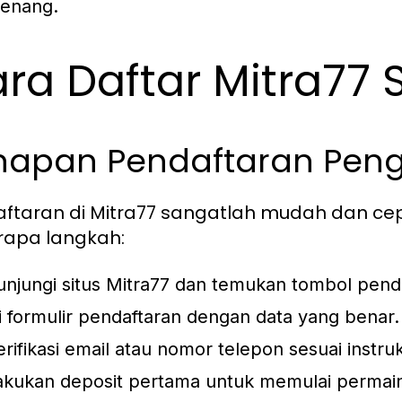
enang.
ra Daftar Mitra77
hapan Pendaftaran Pen
ftaran di Mitra77 sangatlah mudah dan cep
apa langkah:
unjungi situs Mitra77 dan temukan tombol pend
si formulir pendaftaran dengan data yang benar.
erifikasi email atau nomor telepon sesuai instru
akukan deposit pertama untuk memulai permai