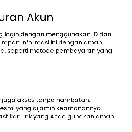
uran Akun
ng login dengan menggunakan ID dan
yimpan informasi ini dengan aman.
da, seperti metode pembayaran yang
menjaga akses tanpa hambatan.
i resmi yang dijamin keamanannya.
mastikan link yang Anda gunakan aman