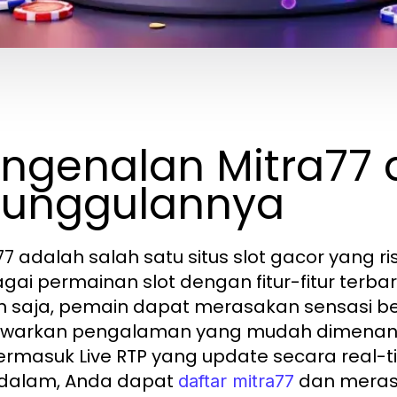
ngenalan Mitra77
eunggulannya
77 adalah salah satu situs slot gacor yang 
gai permainan slot dengan fitur-fitur terb
 saja, pemain dapat merasakan sensasi b
warkan pengalaman yang mudah dimenang
 termasuk Live RTP yang update secara real-t
 dalam, Anda dapat
dan meras
daftar mitra77