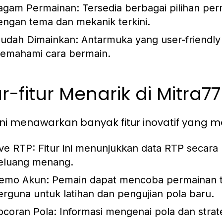
agam Permainan:
Tersedia berbagai pilihan per
engan tema dan mekanik terkini.
udah Dimainkan:
Antarmuka yang user-friendl
emahami cara bermain.
ur-fitur Menarik di Mitra77
 ini menawarkan banyak fitur inovatif yan
ive RTP:
Fitur ini menunjukkan data RTP secar
eluang menang.
emo Akun:
Pemain dapat mencoba permainan ta
erguna untuk latihan dan pengujian pola baru.
ocoran Pola:
Informasi mengenai pola dan strat