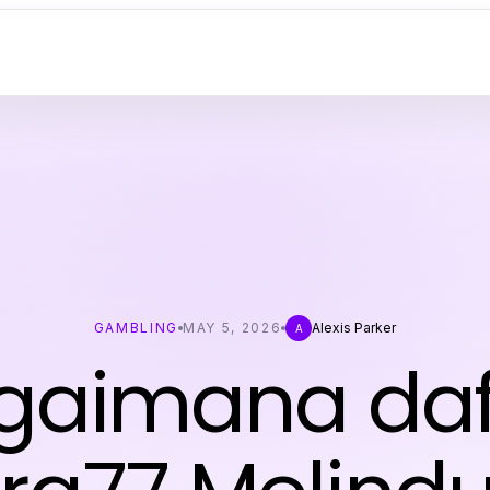
GAMBLING
MAY 5, 2026
Alexis Parker
A
gaimana daf